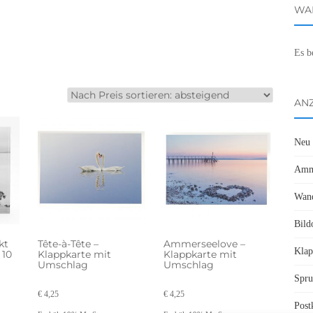
WA
Es b
AN
Neu
Amme
Wand
Bild
kt
Tête-à-Tête –
Ammerseelove –
Klap
 10
Klappkarte mit
Klappkarte mit
Umschlag
Umschlag
Spru
€
4,25
€
4,25
Post