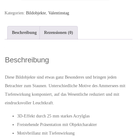
Herz:
Bildobjekt
Kategorien:
Bildobjekte
,
Valentinstag
aus
Acrylglas,
Beschreibung
Rezensionen (0)
10
x
10
Beschreibung
cm
Menge
Diese Bildobjekte sind etwas ganz Besonderes und bringen jeden
Betrachter zum Staunen. Unterschiedliche Motive des Ammersees mit
Tiefenwirkung komponiert, auf das Wesentliche reduziert und mit
eindrucksvoller Leuchtkraft.
3D-Effekt durch 25 mm starkes Acrylglas
Freistehende Präsentation mit Objektcharakter
Motivbrillanz mit Tiefenwirkung