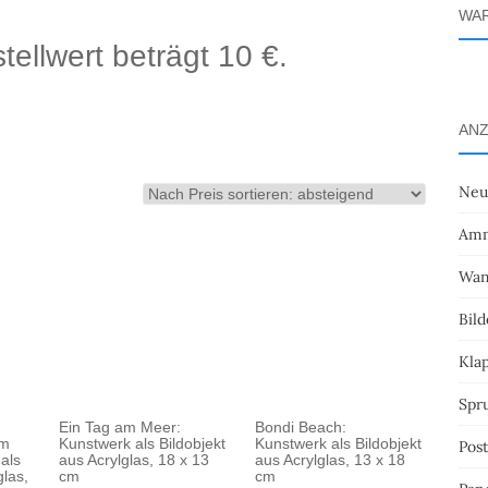
WA
ellwert beträgt 10 €.
ANZ
Neu
ch
is
Amm
tiert:
Wan
steigend
Bild
Kla
Spr
Ein Tag am Meer:
Bondi Beach:
im
Kunstwerk als Bildobjekt
Kunstwerk als Bildobjekt
Pos
als
aus Acrylglas, 18 x 13
aus Acrylglas, 13 x 18
glas,
cm
cm