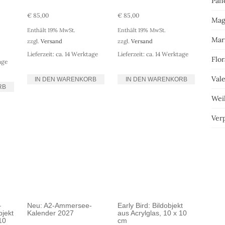
Pan
€
85,00
€
85,00
Mag
Enthält 19% MwSt.
Enthält 19% MwSt.
Mar
zzgl.
Versand
zzgl.
Versand
Lieferzeit: ca. 14 Werktage
Lieferzeit: ca. 14 Werktage
Flor
age
Vale
IN DEN WARENKORB
IN DEN WARENKORB
RB
Wei
Ver
–
Neu: A2-Ammersee-
Early Bird: Bildobjekt
bjekt
Kalender 2027
aus Acrylglas, 10 x 10
10
cm