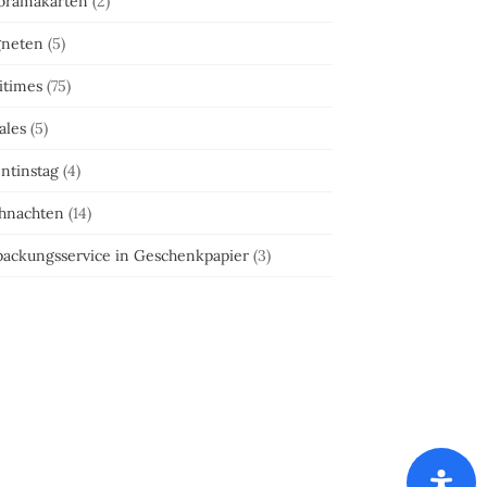
oramakarten
(2)
neten
(5)
itimes
(75)
ales
(5)
ntinstag
(4)
hnachten
(14)
packungsservice in Geschenkpapier
(3)