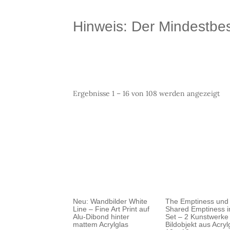
Hinweis: Der Mindestbest
Na
Ergebnisse 1 – 16 von 108 werden angezeigt
Pre
sor
ab
Neu: Wandbilder White
The Emptiness und
Line – Fine Art Print auf
Shared Emptiness 
Alu-Dibond hinter
Set – 2 Kunstwerke 
mattem Acrylglas
Bildobjekt aus Acryl