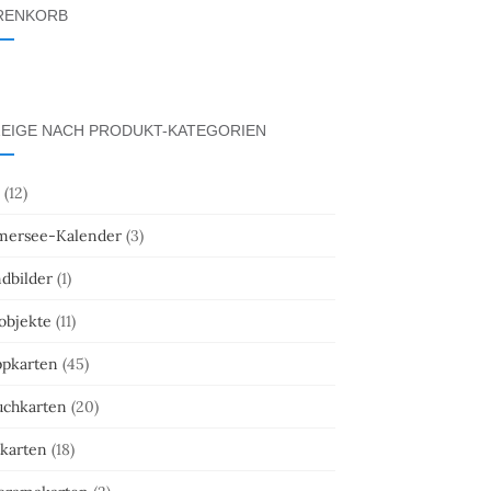
RENKORB
EIGE NACH PRODUKT-KATEGORIEN
(12)
ersee-Kalender
(3)
dbilder
(1)
objekte
(11)
ppkarten
(45)
uchkarten
(20)
tkarten
(18)