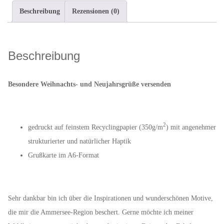
gutes
Beschreibung
Rezensionen (0)
neues
Jahr
-
Beschreibung
Spruchkarte
Menge
Besondere Weihnachts- und Neujahrsgrüße versenden
2
gedruckt auf feinstem Recyclingpapier (350g/m
) mit angenehmer
strukturierter und natürlicher Haptik
Grußkarte im A6-Format
Sehr dankbar bin ich über die Inspirationen und wunderschönen Motive,
die mir die Ammersee-Region beschert. Gerne möchte ich meiner