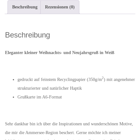
gutes
Beschreibung
Rezensionen (0)
neues
Jahr
in
Beschreibung
Weiß
-
Eleganter kleiner Weihnachts- und Neujahrsgruß in Weiß
Spruchkarte
Menge
2
gedruckt auf feinstem Recyclingpapier (350g/m
) mit angenehmer
strukturierter und natürlicher Haptik
Grußkarte im A6-Format
Sehr dankbar bin ich über die Inspirationen und wunderschönen Motive,
die mir die Ammersee-Region beschert. Gerne möchte ich meiner