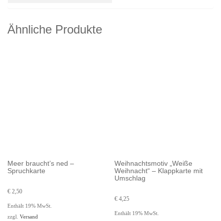
Ähnliche Produkte
Meer braucht’s ned –
Weihnachtsmotiv „Weiße
Spruchkarte
Weihnacht“ – Klappkarte mit
Umschlag
€
2,50
€
4,25
Enthält 19% MwSt.
Enthält 19% MwSt.
zzgl.
Versand