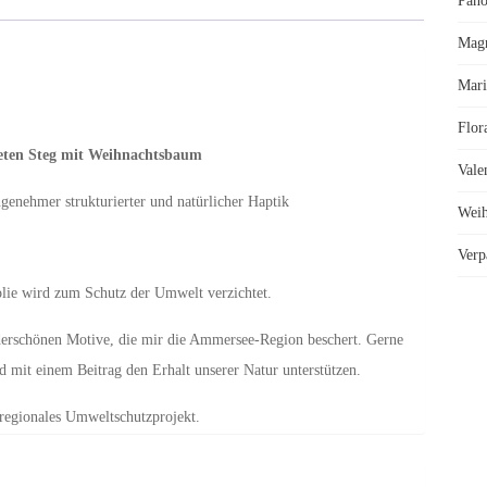
Pano
Mag
Mari
Flor
hteten Steg mit Weihnachtsbaum
Vale
ngenehmer strukturierter und natürlicher Haptik
Weih
Verp
olie wird zum Schutz der Umwelt verzichtet.
nderschönen Motive, die mir die Ammersee-Region beschert. Gerne
mit einem Beitrag den Erhalt unserer Natur unterstützen.
 regionales Umweltschutzprojekt.