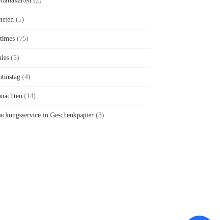
ramakarten
(2)
neten
(5)
times
(75)
ales
(5)
ntinstag
(4)
nachten
(14)
ackungsservice in Geschenkpapier
(3)