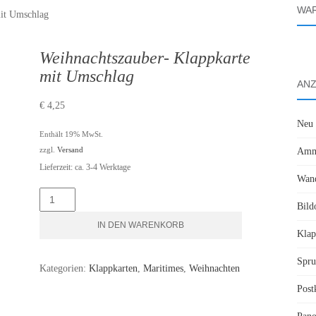
WA
mit Umschlag
Weihnachtszauber- Klappkarte
mit Umschlag
ANZ
€
4,25
Neu
Enthält 19% MwSt.
zzgl.
Versand
Amme
Lieferzeit: ca. 3-4 Werktage
Wand
Weihnachtszauber-
Bild
Klappkarte
IN DEN WARENKORB
Klap
mit
Umschlag
Spru
Kategorien:
Klappkarten
,
Maritimes
,
Weihnachten
Menge
Post