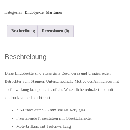
Bildobjekt
aus
Kategorien:
Bildobjekte
,
Maritimes
Acrylglas,
10
Beschreibung
Rezensionen (0)
x
10
cm
Beschreibung
Menge
Diese Bildobjekte sind etwas ganz Besonderes und bringen jeden
Betrachter zum Staunen. Unterschiedliche Motive des Ammersees mit
Tiefenwirkung komponiert, auf das Wesentliche reduziert und mit
eindrucksvoller Leuchtkraft.
3D-Effekt durch 25 mm starkes Acrylglas
Freistehende Präsentation mit Objektcharakter
Motivbrillanz mit Tiefenwirkung