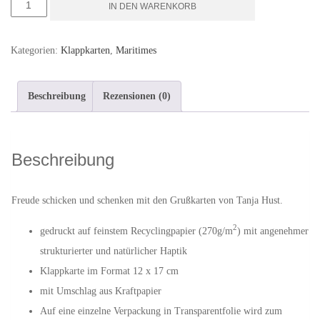
Das
IN DEN WARENKORB
schöne
Leben
Kategorien:
Klappkarten
,
Maritimes
-
Klappkarte
Beschreibung
Rezensionen (0)
mit
Umschlag
Menge
Beschreibung
Freude schicken und schenken mit den Grußkarten von Tanja Hust.
2
gedruckt auf feinstem Recyclingpapier (270g/m
) mit angenehmer
strukturierter und natürlicher Haptik
Klappkarte im Format 12 x 17 cm
mit Umschlag aus Kraftpapier
Auf eine einzelne Verpackung in Transparentfolie wird zum