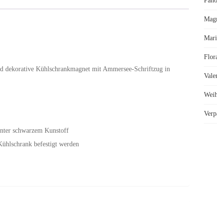
Pano
Magnet
Mag
Menge
Mari
Flor
nd dekorative Kühlschrankmagnet mit Ammersee-Schriftzug in
Vale
Weih
Verp
inter schwarzem Kunstoff
Kühlschrank befestigt werden