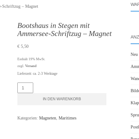
WA
-Schriftzug – Magnet
Bootshaus in Stegen mit
Ammersee-Schriftzug – Magnet
ANZ
€
5,50
Neu
Enthält 19% MwSt.
zzgl.
Versand
Amme
Lieferzeit: ca. 2-3 Werktage
Wand
Bootshaus
Bild
in
IN DEN WARENKORB
Klap
Stegen
mit
Spru
Kategorien:
Magneten
,
Maritimes
Ammersee-
Post
Schriftzug
-