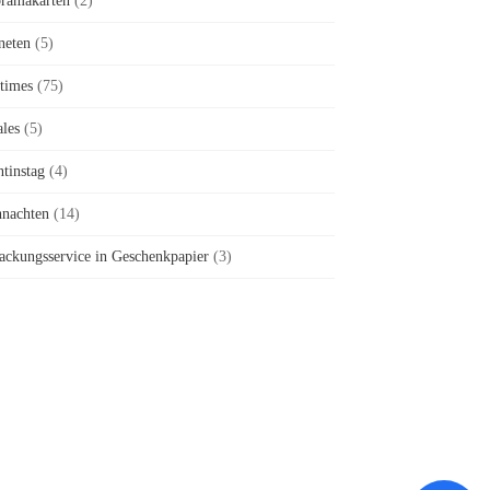
ramakarten
(2)
neten
(5)
times
(75)
ales
(5)
ntinstag
(4)
nachten
(14)
ackungsservice in Geschenkpapier
(3)