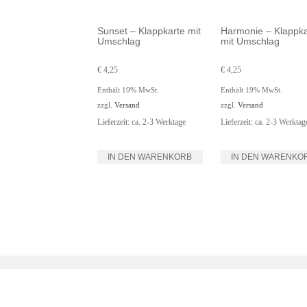
Sunset – Klappkarte mit
Harmonie – Klappka
Umschlag
mit Umschlag
€
4,25
€
4,25
Enthält 19% MwSt.
Enthält 19% MwSt.
zzgl.
Versand
zzgl.
Versand
Lieferzeit: ca. 2-3 Werktage
Lieferzeit: ca. 2-3 Werktag
IN DEN WARENKORB
IN DEN WARENKO