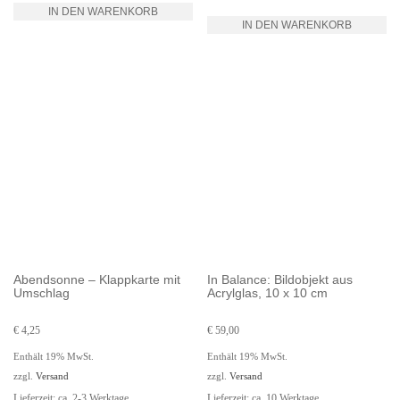
IN DEN WARENKORB
IN DEN WARENKORB
Abendsonne – Klappkarte mit
In Balance: Bildobjekt aus
Umschlag
Acrylglas, 10 x 10 cm
€
4,25
€
59,00
Enthält 19% MwSt.
Enthält 19% MwSt.
zzgl.
Versand
zzgl.
Versand
Lieferzeit: ca. 2-3 Werktage
Lieferzeit: ca. 10 Werktage