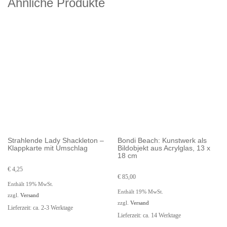
Ähnliche Produkte
Strahlende Lady Shackleton –
Bondi Beach: Kunstwerk als
Klappkarte mit Umschlag
Bildobjekt aus Acrylglas, 13 x
18 cm
€
4,25
€
85,00
Enthält 19% MwSt.
Enthält 19% MwSt.
zzgl.
Versand
zzgl.
Versand
Lieferzeit: ca. 2-3 Werktage
Lieferzeit: ca. 14 Werktage