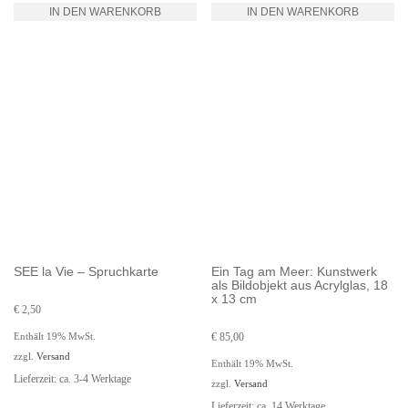
IN DEN WARENKORB
IN DEN WARENKORB
SEE la Vie – Spruchkarte
Ein Tag am Meer: Kunstwerk
als Bildobjekt aus Acrylglas, 18
x 13 cm
€
2,50
Enthält 19% MwSt.
€
85,00
zzgl.
Versand
Enthält 19% MwSt.
Lieferzeit: ca. 3-4 Werktage
zzgl.
Versand
Lieferzeit: ca. 14 Werktage