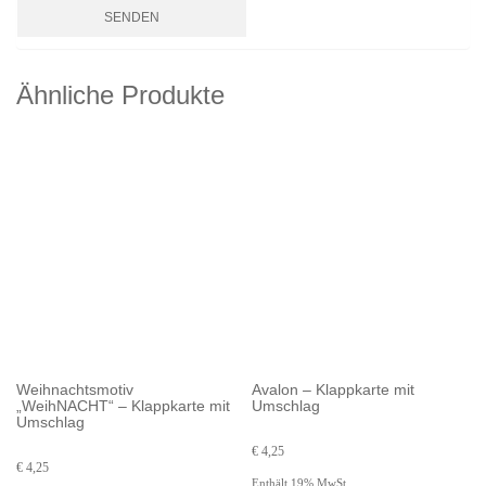
Ähnliche Produkte
Weihnachtsmotiv
Avalon – Klappkarte mit
„WeihNACHT“ – Klappkarte mit
Umschlag
Umschlag
€
4,25
€
4,25
Enthält 19% MwSt.