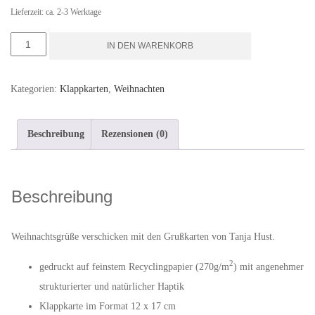
Lieferzeit: ca. 2-3 Werktage
Weihnachtsmotiv
IN DEN WARENKORB
"Freudiges
Erwarten"
Kategorien:
Klappkarten
,
Weihnachten
-
Klappkarte
Beschreibung
Rezensionen (0)
mit
Umschlag
Menge
Beschreibung
Weihnachtsgrüße verschicken mit den Grußkarten von Tanja Hust.
2
gedruckt auf feinstem Recyclingpapier (270g/m
) mit angenehmer
strukturierter und natürlicher Haptik
Klappkarte im Format 12 x 17 cm