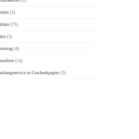
ramakarten
(2)
neten
(5)
times
(75)
ales
(5)
ntinstag
(4)
nachten
(14)
ackungsservice in Geschenkpapier
(3)