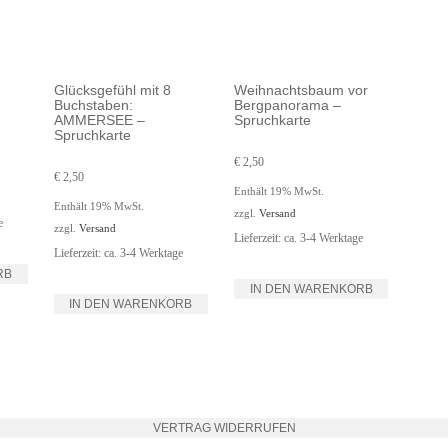
Glücksgefühl mit 8
Weihnachtsbaum vor
Buchstaben:
Bergpanorama –
AMMERSEE –
Spruchkarte
Spruchkarte
€
2,50
€
2,50
Enthält 19% MwSt.
Enthält 19% MwSt.
zzgl.
Versand
e
zzgl.
Versand
Lieferzeit: ca. 3-4 Werktage
Lieferzeit: ca. 3-4 Werktage
RB
IN DEN WARENKORB
IN DEN WARENKORB
VERTRAG WIDERRUFEN