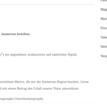
Pano
Mag
Mari
Flor
m Ammersee bestehen.
Vale
Weih
2
m
) mit angenehmer strukturierter und natürlicher Haptik
Verp
nderschönen Motive, die mir die Ammersee-Region beschert. Gerne
mit einem Beitrag den Erhalt unserer Natur unterstützen.
 regionales Umweltschutzprojekt.