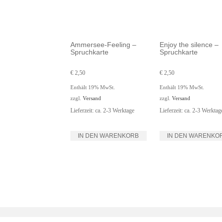
Ammersee-Feeling –
Enjoy the silence –
Spruchkarte
Spruchkarte
€
2,50
€
2,50
Enthält 19% MwSt.
Enthält 19% MwSt.
zzgl.
Versand
zzgl.
Versand
Lieferzeit: ca. 2-3 Werktage
Lieferzeit: ca. 2-3 Werktag
IN DEN WARENKORB
IN DEN WARENKO