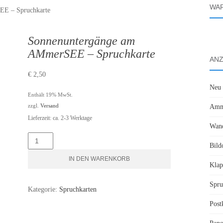
WA
EE – Spruchkarte
Sonnenuntergänge am
AMmerSEE – Spruchkarte
ANZ
€
2,50
Neu
Enthält 19% MwSt.
zzgl.
Versand
Amme
Lieferzeit: ca. 2-3 Werktage
Wand
Sonnenuntergänge
Bild
am
IN DEN WARENKORB
Klap
AMmerSEE
-
Spru
Kategorie:
Spruchkarten
Spruchkarte
Post
Menge