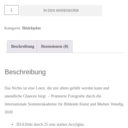
The
IN DEN WARENKORB
Emptiness
-
Kategorie:
Bildobjekte
Kunstwerk
als
Beschreibung
Rezensionen (0)
Bildobjekt
aus
Acrylglas,
Beschreibung
10
x
Das Nichts ist eine Leere, die mit allem gefüllt werden kann und
10
unendliche Chancen birgt – Prämierte Fotografie durch die
cm
Internationale Sommerakademie für Bildende Kunst und Medien Venedig
Menge
2020
3D-Effekt durch 25 mm starkes Acrylglas