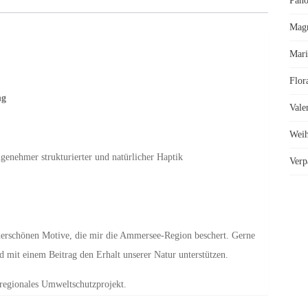
Pano
Mag
Mari
Flor
ng
Vale
Weih
ngenehmer strukturierter und natürlicher Haptik
Verp
nderschönen Motive, die mir die Ammersee-Region beschert. Gerne
mit einem Beitrag den Erhalt unserer Natur unterstützen.
 regionales Umweltschutzprojekt.