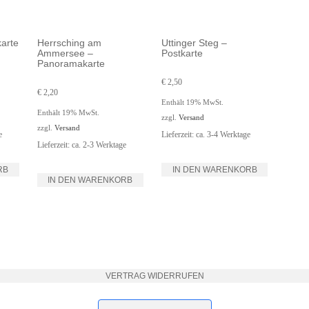
arte
Herrsching am
Uttinger Steg –
Ammersee –
Postkarte
Panoramakarte
€
2,50
€
2,20
Enthält 19% MwSt.
Enthält 19% MwSt.
zzgl.
Versand
zzgl.
Versand
e
Lieferzeit: ca. 3-4 Werktage
Lieferzeit: ca. 2-3 Werktage
RB
IN DEN WARENKORB
IN DEN WARENKORB
VERTRAG WIDERRUFEN