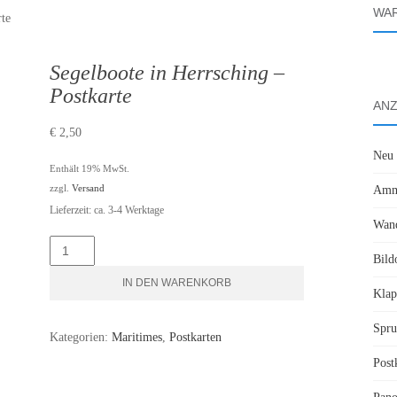
WA
rte
Segelboote in Herrsching –
Postkarte
ANZ
€
2,50
Neu
Enthält 19% MwSt.
zzgl.
Versand
Amme
Lieferzeit: ca. 3-4 Werktage
Wand
Segelboote
Bild
in
IN DEN WARENKORB
Klap
Herrsching
-
Spru
Kategorien:
Maritimes
,
Postkarten
Postkarte
Post
Menge