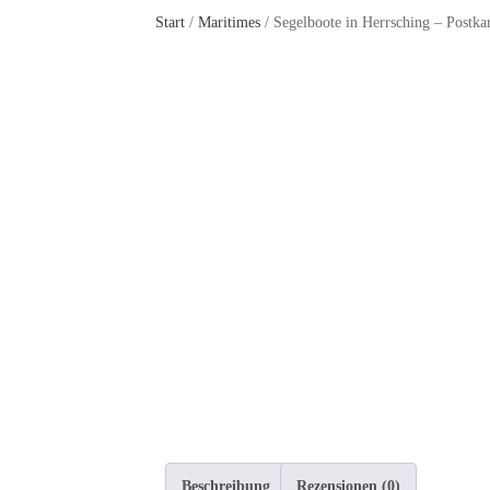
Start
/
Maritimes
/ Segelboote in Herrsching – Postka
Beschreibung
Rezensionen (0)