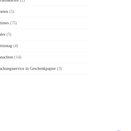
ramakarten
(2)
neten
(5)
times
(75)
ales
(5)
ntinstag
(4)
nachten
(14)
ackungsservice in Geschenkpapier
(3)