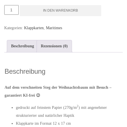
Weihnachtsbaum
IN DEN WARENKORB
mit
Schwan
Kategorien:
Klappkarten
,
Maritimes
-
Klappkarte
Beschreibung
Rezensionen (0)
mit
Umschlag
Menge
Beschreibung
Auf dem verschneiten Steg der Weihnachtsbaum mit Besuch –
garantiert KI-frei 😉
2
gedruckt auf feinstem Papier (270g/m
) mit angenehmer
strukturierter und natürlicher Haptik
Klappkarte im Format 12 x 17 cm