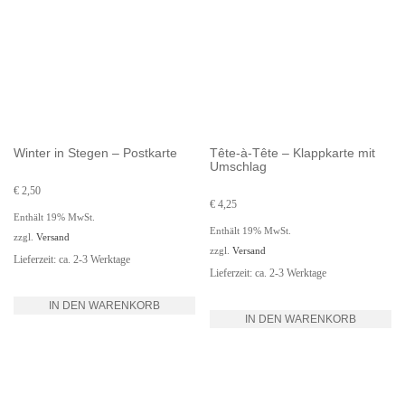
Winter in Stegen – Postkarte
Tête-à-Tête – Klappkarte mit
Umschlag
€
2,50
€
4,25
Enthält 19% MwSt.
Enthält 19% MwSt.
zzgl.
Versand
zzgl.
Versand
Lieferzeit: ca. 2-3 Werktage
Lieferzeit: ca. 2-3 Werktage
IN DEN WARENKORB
IN DEN WARENKORB