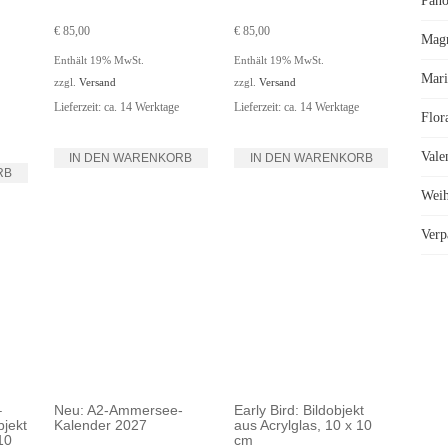
Pano
€
85,00
€
85,00
Mag
Enthält 19% MwSt.
Enthält 19% MwSt.
Mari
zzgl.
Versand
zzgl.
Versand
Lieferzeit: ca. 14 Werktage
Lieferzeit: ca. 14 Werktage
Flor
Vale
IN DEN WARENKORB
IN DEN WARENKORB
RB
Weih
Verp
–
Neu: A2-Ammersee-
Early Bird: Bildobjekt
bjekt
Kalender 2027
aus Acrylglas, 10 x 10
10
cm