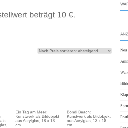
WA
ellwert beträgt 10 €.
ANZ
Neu
Amme
Wand
d
Bild
Klap
Spru
Ein Tag am Meer:
Bondi Beach:
im
Kunstwerk als Bildobjekt
Kunstwerk als Bildobjekt
Post
als
aus Acrylglas, 18 x 13
aus Acrylglas, 13 x 18
glas,
cm
cm